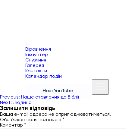
Віровчення
Інкаунтер
Служіння
Галерея
Контакти
Календар подій
Наш YouTube
Навігація
Previous:
Наше ставлення до Біблії
Next:
Людина
записів
Залишити відповідь
Ваша e-mail адреса не оприлюднюватиметься.
Обов’язкові поля позначені
*
Коментар
*